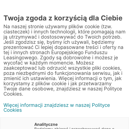
AUTORYZOWANY
PRZEDSTAWICIEL
Twoja zgoda z korzyścią dla Ciebie
W SZCZECINIE
Na naszej stronie używamy plików cookie (tzw.
ciasteczek) i innych technologii, które pomagają nam
ją utrzymywać i dostosowywać do Twoich potrzeb.
Jeśli zgodzisz się, byśmy ich używali, będziemy
prezentować Ci lepiej dopasowane treści i oferty na
tej i innych stronach Europejskiego Funduszu
Leasingowego. Zgody są dobrowolne i możesz je
wycofać w każdym momencie. Możesz
zaakceptować lub odrzucić wszystkie pliki cookies,
poza niezbędnymi do funkcjonowania serwisu, jak i
zmienić ich ustawienia. Więcej informacji o tym, jak
korzystamy z plików cookie i jak przetwarzamy
Twoje dane osobowe, znajdziesz w naszej Polityce
Wynajem
Cookies.
Więcej informacji znajdziesz w naszej Polityce
samochodów i
Cookies
pojazdów
Analityczne
Będziemy zbierać i przechowywać dane o