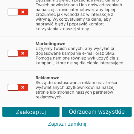
Twoich odwiedzinach i ich doświadczeniach
ciężkich
na naszej stronie internetowej, aby lepiej
zrozumieć jak wchodzisz w interakcje z
witryną. Wykorzystujemy te dane, aby
naprawić błędy i poprawić komfort
korzystania z naszej strony.
Skorzystaj z atrakcyjnej oferty wynajmu
pojazdów dla firm i zyskaj przewagę
konkurencyjną
Marketingowe
Użyjemy twoich danych, aby wysyłać ci
dopasowane kampanie e-mail oraz SMS.
Zapytaj o ofertę
Pomogą nam one również wykluczyć cię z
kampanii, które nie są dla ciebie interesujące.
Reklamowe
Służą do dostosowania reklam oraz treści
Zalety
wyświetlanych użytkownikowi na naszej
stronie lub stronach naszych partnerów
reklamowych.
Odrzucam wszystkie
Zaakceptuj
Zapisz i zamknij